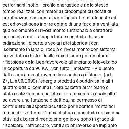
performanti sotto il profilo energetico e nello stesso
tempo realizzati con materiali biocompatibili dotati di
certificazione ambientale/ecologica. Le pareti poste ad
est ed ovest sono inoltre dotate di una facciata ventilata
quale elemento di rivestimento funzionale a carattere
anche estetico. La copertura è sostituita da solai
bidirezionali e parte alveolari prefabbricati con
isolamento in lana di roccia e rivestimento con sistema
brevettato in lastre di alluminio bianco per un’ottima
riflessione della luce favorevole all’impianto fotovoltaico
in copertura da 96 Kw. Non tutto l’impianto FV è usato
dalla scuola ma attraverso lo scambio a distanza (art.
27, L. n.99/2009) l’energia prodotta è suddivisa in altri
quattro edifici comunali. Nella palestra al 1° piano è
stata realizzata una parete di arrampicata la quale oltre
ad avere una funzione didattica, ha permesso di
contribuire all’aspetto acustico per il contenimento del
tempo di riverbero. L’impiantistica è costituita da sistemi
attivi ad alto rendimento energetico e sono in grado di
riscaldare, raffrescare, ventilare attraverso un impianto