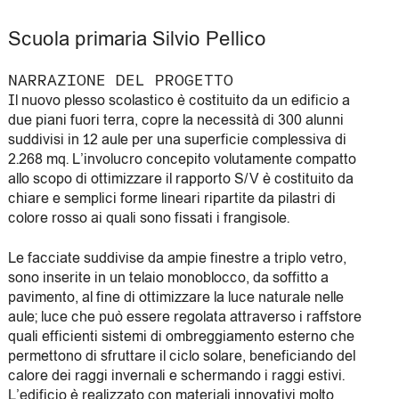
Scuola primaria Silvio Pellico
NARRAZIONE DEL PROGETTO
Il nuovo plesso scolastico è costituito da un edificio a
due piani fuori terra, copre la necessità di 300 alunni
suddivisi in 12 aule per una superficie complessiva di
2.268 mq. L’involucro concepito volutamente compatto
allo scopo di ottimizzare il rapporto S/V è costituito da
chiare e semplici forme lineari ripartite da pilastri di
colore rosso ai quali sono fissati i frangisole.
Le facciate suddivise da ampie finestre a triplo vetro,
sono inserite in un telaio monoblocco, da soffitto a
pavimento, al fine di ottimizzare la luce naturale nelle
aule; luce che può essere regolata attraverso i raffstore
quali efficienti sistemi di ombreggiamento esterno che
permettono di sfruttare il ciclo solare, beneficiando del
calore dei raggi invernali e schermando i raggi estivi.
L’edificio è realizzato con materiali innovativi molto