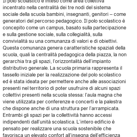
Il polo scolastico è inteso come area collettiva
incentrato nella centralità dei tre nodi del sistema
sociale della scuola bambini, insegnanti, genitori – come
generatori del percorso pedagogico. Il polo scolastico è
concepito come un campus, basato sulla partecipazione
e sulla gestione sociale, sulla collegialità, sulla
convivialità su una comunanza di valori e di obiettivi.
Questa comunanza genera caratteristiche spaziali della
scuola, quali la centralità pedagogica della piazza, la non
gerarchia tra gli spazi, l’orizzontalità dell’impianto
distributivo generale. La scuola primaria rappresenta il
tassello iniziale per la realizzazione del polo scolastico
ed è stata ideata per permettere anche alle associazioni
presenti nel territorio di poter usufruire di alcuni spazi
collettivi presenti nella scuola stessa: l’aula magna che
viene utilizzata per conferenze e concerti e la palestra
che dispone anche di una struttura per l’arrampicata.
Entrambi gli spazi per la collettività hanno accessi
indipendenti dall’unità scolastica. L’intero edificio è
pensato per realizzare una scuola sostenibile che
favorisca un elevato confort all’insegna dell’efficienza