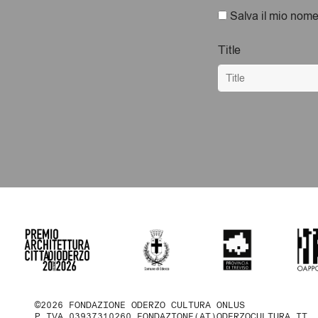
Salva il mio nome
Title
©2026 FONDAZIONE ODERZO CULTURA ONLUS
P.IVA 03937310260
FONDAZIONE(AT)ODERZOCULTURA.IT