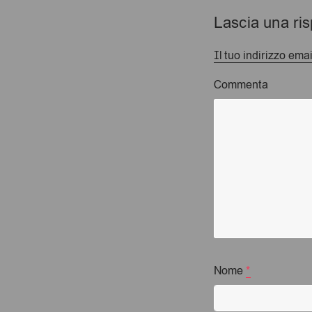
Lascia una ri
Il tuo indirizzo ema
Commenta
Nome
*