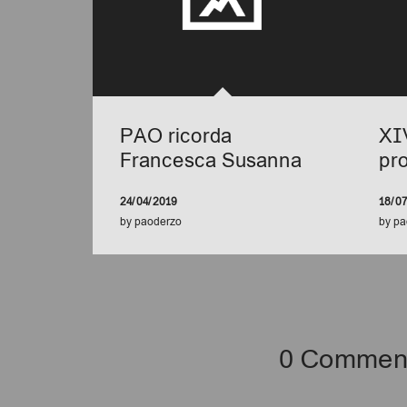
PAO ricorda
XI
Francesca Susanna
pro
24/04/2019
18/0
by
paoderzo
by
pa
0 Commen