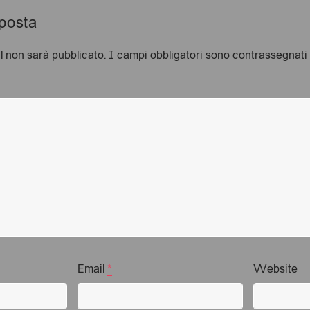
sposta
il non sarà pubblicato.
I campi obbligatori sono contrassegnati
Email
*
Website