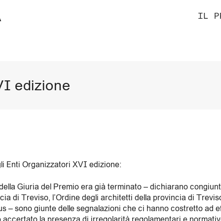
À
IL P
VI edizione
i Enti Organizzatori XVI edizione:
 della Giuria del Premio era già terminato – dichiarano congiu
cia di Treviso, l’Ordine degli architetti della provincia di Trevi
s – sono giunte delle segnalazioni che ci hanno costretto ad ef
 accertato la presenza di irregolarità regolamentari e normativ