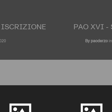
I ISCRIZIONE
PAO XVI - Si
020
By
paoderzo
i