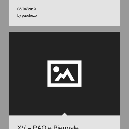
08/04/2019
by
paoderzo
XV – PAO e Biennale