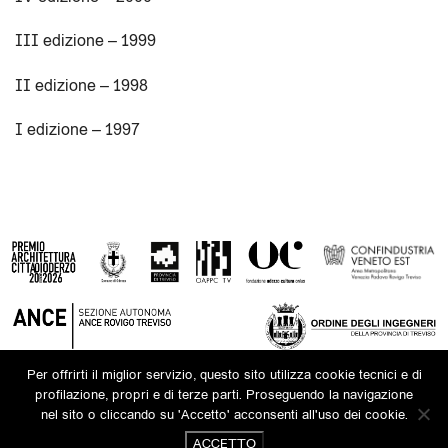
III edizione – 1999
II edizione – 1998
I edizione – 1997
Per offrirti il miglior servizio, questo sito utilizza cookie tecnici e di
©2026 FONDAZIONE ODERZO CULTURA ONLUS
profilazione, propri e di terze parti. Proseguendo la navigazione
P.IVA 03937310260
FONDAZIONE(AT)ODERZOCULTURA.IT
nel sito o cliccando su 'Accetto' acconsenti all'uso dei cookie.
→ PRIVACY POLICY
ACCETTO